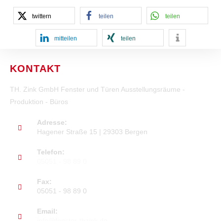
twittern
teilen
teilen
mitteilen
teilen
KONTAKT
TH. Zink GmbH Fenster und Türen Ausstellungsräume -
Produktion - Büros
Adresse:
Hagener Straße 15 | 29303 Bergen
Telefon:
05051 - 98 89 0
Fax:
05051 - 98 89 0
Email:
info@fenster-thzink.de