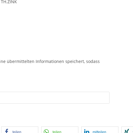
 TH.ZINK
FNUNGSZEITEN
AUSSTE
 bis Freitag von 08:00 bis 17:30 Uhr.
Besuchen Sie u
g von 09:00 bis 13:00 Uhr
Standort Berge
g ist Schautag von 13:00 bis 16.00 Uhr!
eine optimale 
 Beratung, kein Verkauf)
bieten zu könne
Termin.
eine übermittelten Informationen speichert, sodass
Zur Ausste
teilen
teilen
mitteilen