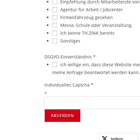
Empfehlung durch Mitarbeitende von
KONTAKT
ÖF
Agentur für Arbeit / Jobcenter
Firmenfahrzeug gesehen
TH. Zink GmbH Fenster und Türen
Montag
Messe, Schule oder Veranstaltung
Ausstellungsräume - Produktion - Büros
Samsta
Ich kenne TH.ZINK bereits
Sonnta
Sonstiges
Adresse:
(Keine
Hagener Straße 15 | 29303 Bergen
DSGVO-Einverständnis
*
Telefon:
Ich willige ein, dass diese Website m
05051 - 98 89 0
meine Anfrage beantwortet werden kann.
Fax:
05051 - 98 89 0
Individuelles Captcha
*
=
Email:
info@fenster-thzink.de
ABSENDEN
Website:
zink-fenster.de
twittern